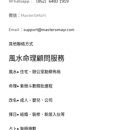
Whatsapp：
（852）6483 1919
微信：
MasterSiMaYi
Email：
support@mastersimayi.com
其他聯絡方式
風水命理顧問服務
風水• 住宅、辦公室勘察佈局
命理• 紫微斗數精批運程
改名• 成人、嬰兒、公司
擇日• 結婚、裝修、新居入伙等
占卜• 無極神數