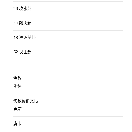
29 坎水卦
30 離火卦
49 澤火革卦
52 艮山卦
佛教
佛經
佛教藝術文化
寺廟
唐卡