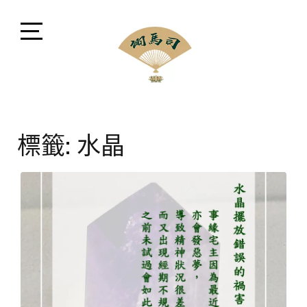
Skip
to
content
Open
Sidebar
司馬翊風水命理顧問
閩派堪輿學家司馬翊，融會貫通風水、命理、相法、命
名、擇日、占卜等領域，擅長將晦澀難懂之中華古文化
標籤:
水晶
以現代方式講解。