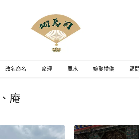
理顧問
融會貫通風水、命理、相法、命名、擇日、占卜等領域，擅長將晦澀難懂
改名命名
命理
風水
嫁娶禮儀
顧
化以現代方式講解。
、庵