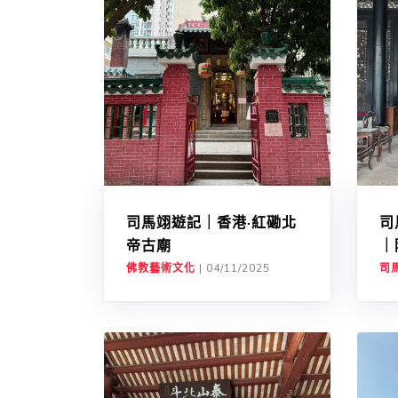
司馬翊遊記｜香港·紅磡北
司
帝古廟
｜
佛教藝術文化
|
04/11/2025
司