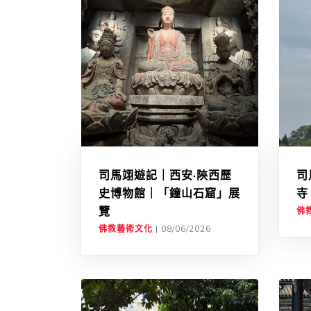
司馬翊遊記｜西安·陝西歷
司
史博物館｜「鐘山石窟」展
寺
覽
佛
佛教藝術文化
|
08/06/2026