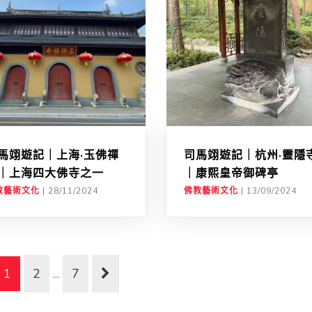
馬翊遊記｜上海·玉佛禪
司馬翊遊記｜杭州·靈隱
｜上海四大佛寺之一
｜康熙皇帝御碑亭
教藝術文化
|
28/11/2024
佛教藝術文化
|
13/09/2024
1
2
...
7