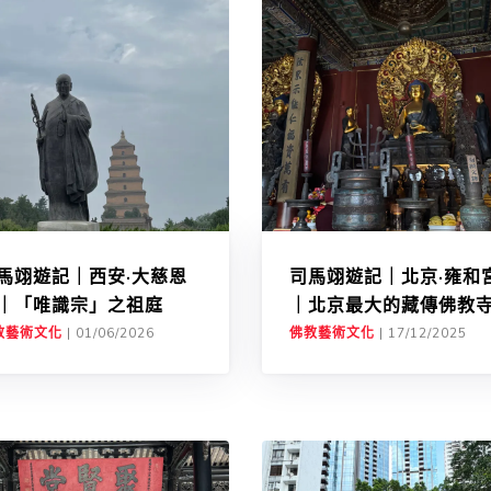
馬翊遊記｜西安·大慈恩
司馬翊遊記｜北京·雍和
｜「唯識宗」之祖庭
｜北京最大的藏傳佛教
教藝術文化
|
01/06/2026
佛教藝術文化
|
17/12/2025