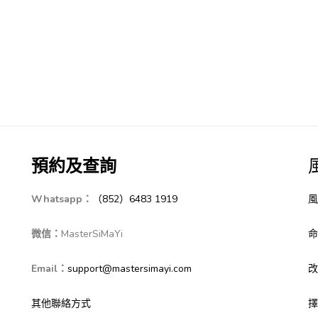
預約及查詢
Whatsapp：
（852）6483 1919
風
微信：
MasterSiMaYi
命
Email：
support@mastersimayi.com
改
其他聯絡方式
擇