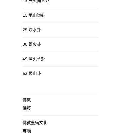
13 天火同人卦
15 地山謙卦
29 坎水卦
30 離火卦
49 澤火革卦
52 艮山卦
佛教
佛經
佛教藝術文化
寺廟