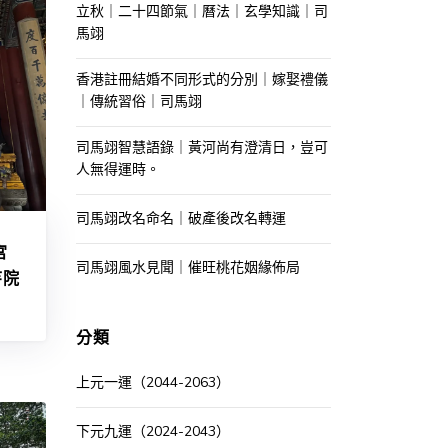
立秋｜二十四節氣｜曆法｜玄學知識｜司
馬翊
香港註冊結婚不同形式的分別｜嫁娶禮儀
｜傳統習俗｜司馬翊
司馬翊智慧語錄｜黃河尚有澄清日，豈可
人無得運時。
司馬翊改名命名｜破產後改名轉運
宮
司馬翊風水見聞｜催旺桃花姻緣佈局
寺院
分類
上元一運（2044-2063）
下元九運（2024-2043）