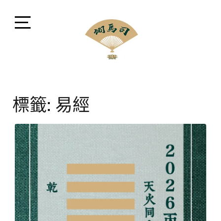
Skip
to
content
Open
Sidebar
司馬翊風水命理顧問
閩派堪輿學家司馬翊，融會貫通風水、命理、相法、命
名、擇日、占卜等領域，擅長將晦澀難懂之中華古文化
標籤:
易經
以現代方式講解。