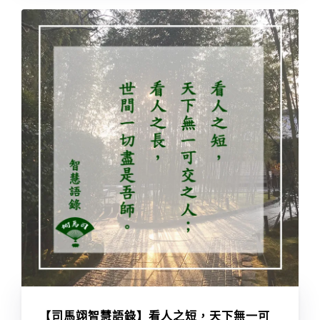
【司馬翊智慧語錄】看人之短，天下無一可