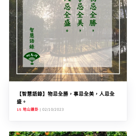
【智慧語錄】物忌全勝，事忌全美，人忌全
盛。
15 地山謙卦
|
02/10/2023