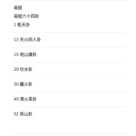
易經
易經六十四卦
1 乾天卦
13 天火同人卦
15 地山謙卦
29 坎水卦
30 離火卦
49 澤火革卦
52 艮山卦