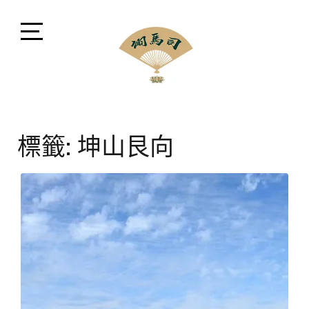
Skip
to
content
Open
Sidebar
司馬翊風水命理顧問
閩派堪輿學家司馬翊，融會貫通風水、命理、相法、命
名、擇日、占卜等領域，擅長將晦澀難懂之中華古文化
標籤:
坤山艮向
以現代方式講解。