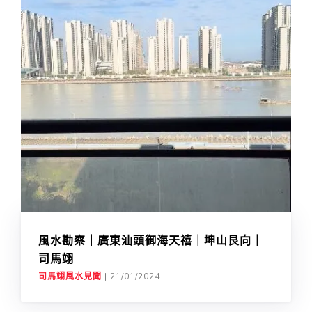
風水勘察｜廣東汕頭御海天禧｜坤山艮向｜
司馬翊
司馬翊風水見聞
|
21/01/2024