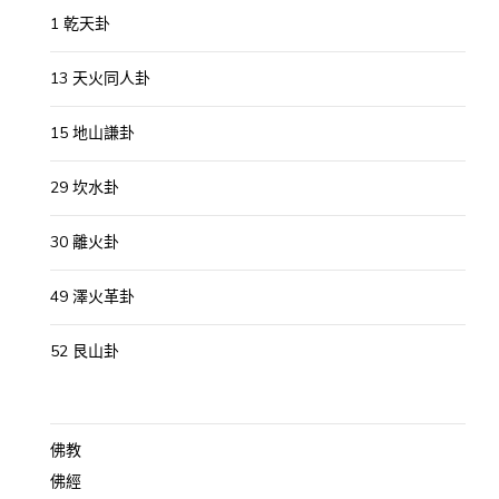
1 乾天卦
13 天火同人卦
15 地山謙卦
29 坎水卦
30 離火卦
49 澤火革卦
52 艮山卦
佛教
佛經