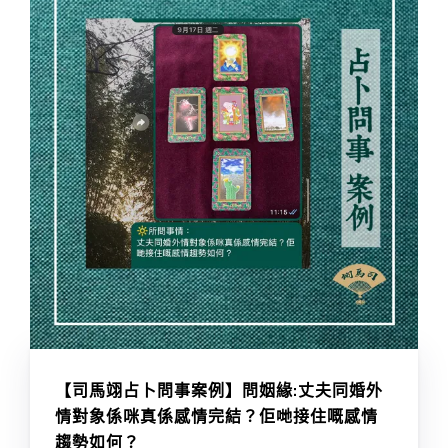
【司馬翊占卜問事案例】問姻緣:丈夫同婚外
情對象係咪真係感情完結？佢哋接住嘅感情
趨勢如何？