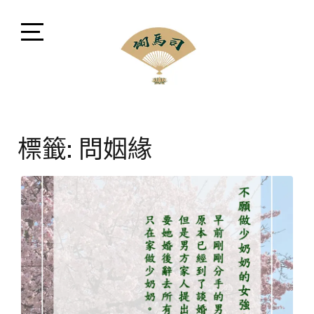
Skip
to
content
Open
Sidebar
司馬翊風水命理顧問
閩派堪輿學家司馬翊，融會貫通風水、命理、相法、命
名、擇日、占卜等領域，擅長將晦澀難懂之中華古文化
標籤:
問姻緣
以現代方式講解。