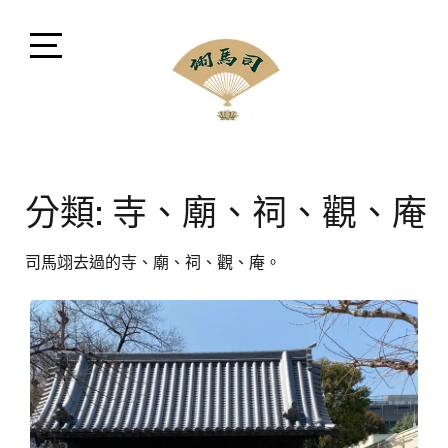
Skip
to
content
Open
Sidebar
司馬翊風水命理顧問
閩派堪輿學家司馬翊，融會貫通風水、命理、相法、命
名、擇日、占卜等領域，擅長將晦澀難懂之中華古文化
分類:
寺、廟、祠、觀、庵
以現代方式講解。
司馬翊去過的寺、廟、祠、觀、庵。