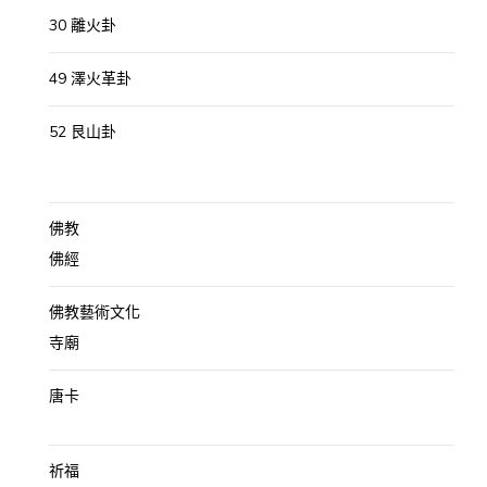
30 離火卦
49 澤火革卦
52 艮山卦
佛教
佛經
佛教藝術文化
寺廟
唐卡
祈福