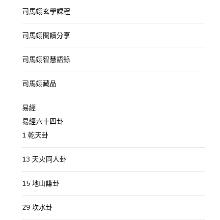
司馬翊玄學課程
司馬翊閱讀分享
司馬翊智慧語錄
司馬翊藏品
易經
易經六十四卦
1 乾天卦
13 天火同人卦
15 地山謙卦
29 坎水卦