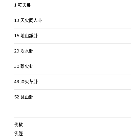
1 乾天卦
13 天火同人卦
15 地山謙卦
29 坎水卦
30 離火卦
49 澤火革卦
52 艮山卦
佛教
佛經