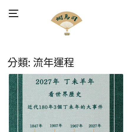
Skip
to
content
Open
Sidebar
司馬翊風水命理顧問
閩派堪輿學家司馬翊，融會貫通風水、命理、相法、命
名、擇日、占卜等領域，擅長將晦澀難懂之中華古文化
分類:
流年運程
以現代方式講解。