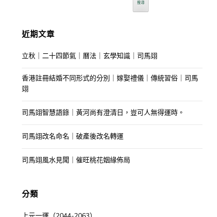
搜尋
近期文章
立秋｜二十四節氣｜曆法｜玄學知識｜司馬翊
香港註冊結婚不同形式的分別｜嫁娶禮儀｜傳統習俗｜司馬
翊
司馬翊智慧語錄｜黃河尚有澄清日，豈可人無得運時。
司馬翊改名命名｜破產後改名轉運
司馬翊風水見聞｜催旺桃花姻緣佈局
分類
上元一運（2044-2063）