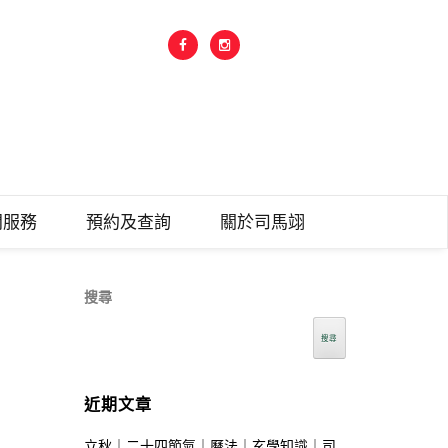
之中華古文
問服務
預約及查詢
關於司馬翊
搜尋
搜尋
近期文章
立秋｜二十四節氣｜曆法｜玄學知識｜司