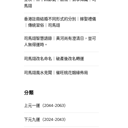
馬翊
香港註冊結婚不同形式的分別｜嫁娶禮儀
｜傳統習俗｜司馬翊
司馬翊智慧語錄｜黃河尚有澄清日，豈可
人無得運時。
司馬翊改名命名｜破產後改名轉運
司馬翊風水見聞｜催旺桃花姻緣佈局
分類
上元一運（2044-2063）
下元九運（2024-2043）