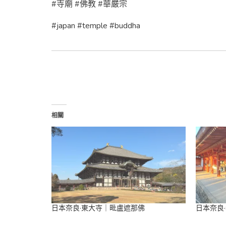
#寺廟 #佛教 #華嚴宗
#japan #temple #buddha
相關
日本奈良·東大寺｜毗盧遮那佛
日本奈良