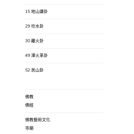
15 地山謙卦
29 坎水卦
30 離火卦
49 澤火革卦
52 艮山卦
佛教
佛經
佛教藝術文化
寺廟