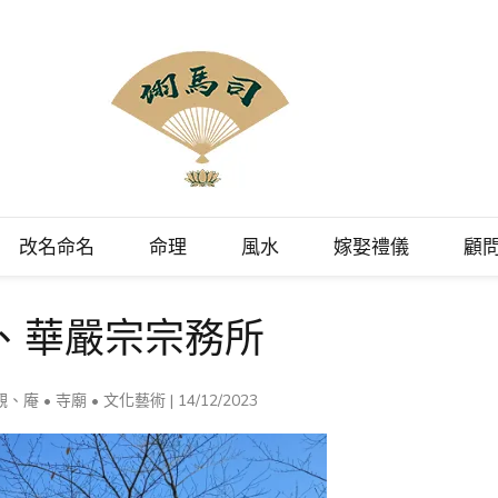
理顧問
融會貫通風水、命理、相法、命名、擇日、占卜等領域，擅長將晦澀難懂
改名命名
命理
風水
嫁娶禮儀
顧
化以現代方式講解。
、華嚴宗宗務所
觀、庵
•
寺廟
•
文化藝術
|
14/12/2023