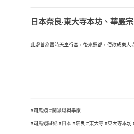
日本奈良·東大寺本坊、華嚴
此處曾為舊時天皇行宮，後來遷都，便改成東大
#司馬翊 #閩派堪輿學家
#司馬翊遊記 #日本 #奈良 #東大寺 #東大寺本坊