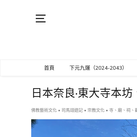
Skip
to
content
Open
Sidebar
司馬翊風水命
閩派堪輿學家司馬翊，
首頁
下元九運（2024-2043）
日本奈良·東大寺本坊
佛教藝術文化
•
司馬翊遊記
•
宗教文化
•
寺、廟、祠、