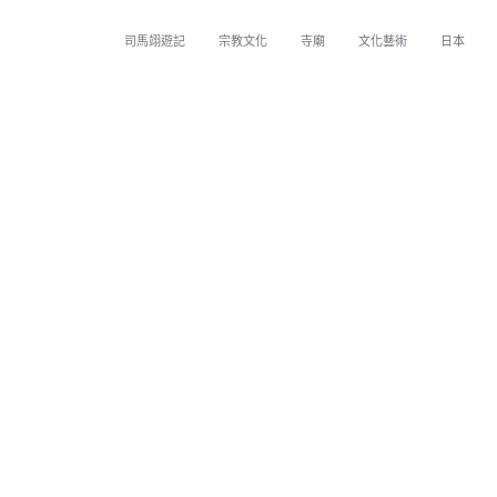
司馬翊遊記
宗教文化
寺廟
文化藝術
日本