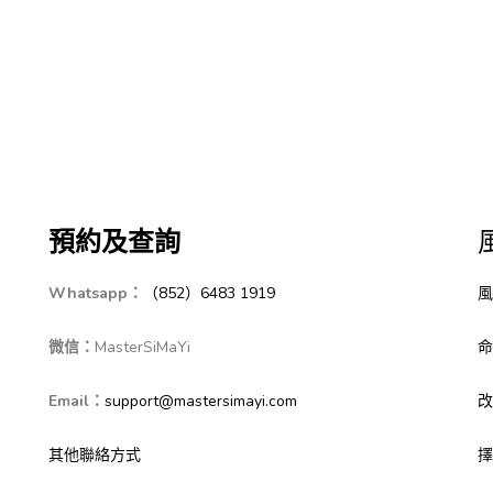
預約及查詢
Whatsapp：
（852）6483 1919
風
微信：
MasterSiMaYi
命
Email：
support@mastersimayi.com
改
其他聯絡方式
擇