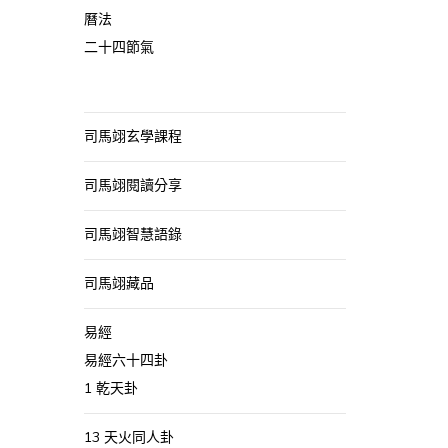
曆法
二十四節氣
司馬翊玄學課程
司馬翊閱讀分享
司馬翊智慧語錄
司馬翊藏品
易經
易經六十四卦
1 乾天卦
13 天火同人卦