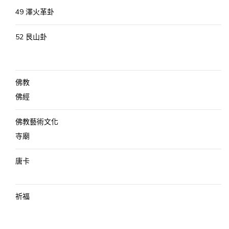
49 澤火革卦
52 艮山卦
佛教
佛經
佛教藝術文化
寺廟
唐卡
祈福