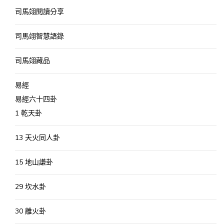
司馬翊閱讀分享
司馬翊智慧語錄
司馬翊藏品
易經
易經六十四卦
1 乾天卦
13 天火同人卦
15 地山謙卦
29 坎水卦
30 離火卦