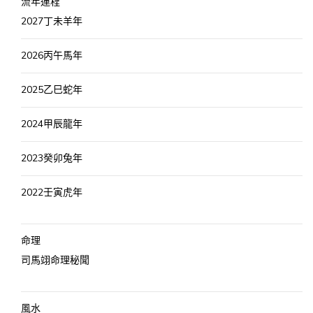
流年運程
2027丁未羊年
2026丙午馬年
2025乙巳蛇年
2024甲辰龍年
2023癸卯兔年
2022壬寅虎年
命理
司馬翊命理秘聞
風水