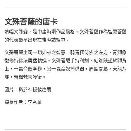
文殊菩薩的唐卡
這幅文殊變，是中唐時期作品風格。文殊菩薩作為智慧菩薩
的代表最早出現在維摩詰經中。
文殊菩薩主司一切如來之智慧，騎青獅侍佛之左方，青獅象
徵修持佛法勇猛精進。文殊菩薩手持利劍，結跏趺坐於獅背
上，一昆侖奴牽獅，另一昆侖奴捧供器，周圍眷屬，天龍八
部，帝釋梵天護衛。
圖片：攝於神秘敦煌展
臨摹作者：李秀華