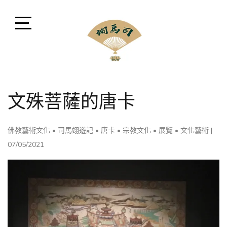
Skip
to
content
Open
Sidebar
司馬翊風水命理顧問
閩派堪輿學家司馬翊，融會貫通風水、命理、相法、命
文殊菩薩的唐卡
名、擇日、占卜等領域，擅長將晦澀難懂之中華古文化
以現代方式講解。
佛教藝術文化
•
司馬翊遊記
•
唐卡
•
宗教文化
•
展覽
•
文化藝術
|
07/05/2021