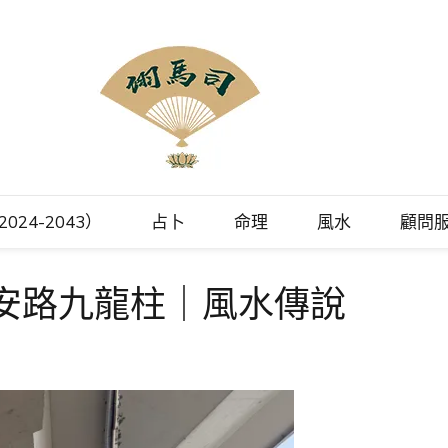
理顧問
融會貫通風水、命理、相法、命名、擇日、占卜等領域，擅長將晦澀難懂
024-2043）
占卜
命理
風水
顧問
化以現代方式講解。
安路九龍柱｜風水傳說