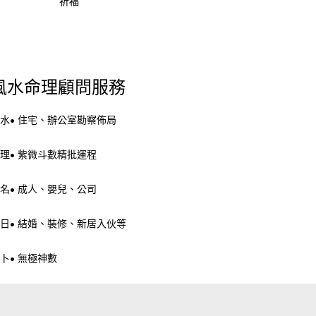
祈福
風水命理顧問服務
水• 住宅、辦公室勘察佈局
理• 紫微斗數精批運程
名• 成人、嬰兒、公司
日• 結婚、裝修、新居入伙等
卜• 無極神數