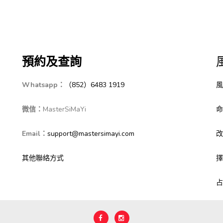
預約及查詢
Whatsapp：
（852）6483 1919
風
微信：
MasterSiMaYi
命
Email：
support@mastersimayi.com
改
其他聯絡方式
擇
占