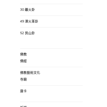
30 離火卦
49 澤火革卦
52 艮山卦
佛教
佛經
佛教藝術文化
寺廟
唐卡