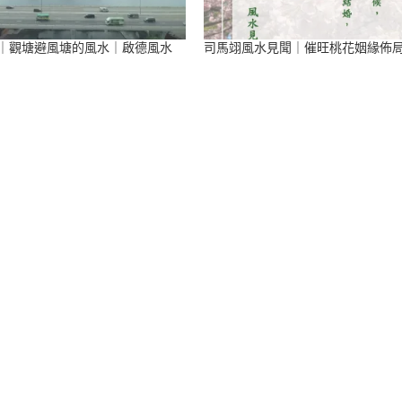
｜觀塘避風塘的風水｜啟德風水
司馬翊風水見聞｜催旺桃花姻緣佈