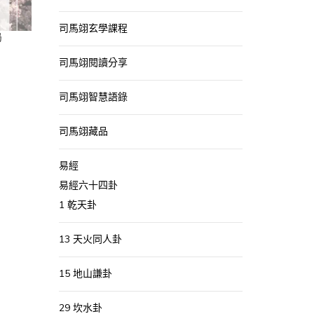
司馬翊玄學課程
局
司馬翊閱讀分享
司馬翊智慧語錄
司馬翊藏品
易經
易經六十四卦
1 乾天卦
13 天火同人卦
15 地山謙卦
29 坎水卦