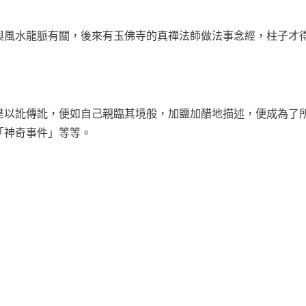
與風水龍脈有關，後來有玉佛寺的真禪法師做法事念經，柱子才
是以訛傳訛，便如自己親臨其境般，加鹽加醋地描述，便成為了
「神奇事件」等等。