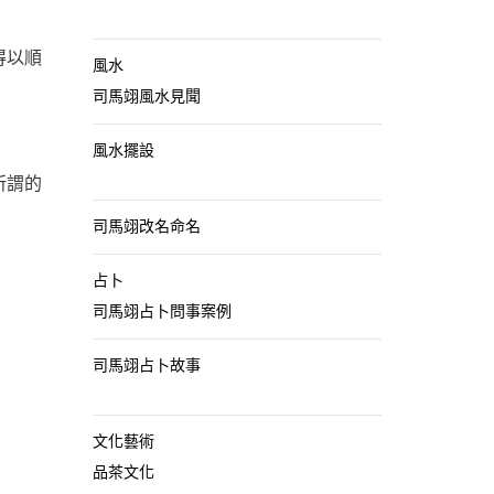
得以順
風水
司馬翊風水見聞
風水擺設
所謂的
司馬翊改名命名
占卜
司馬翊占卜問事案例
司馬翊占卜故事
文化藝術
品茶文化