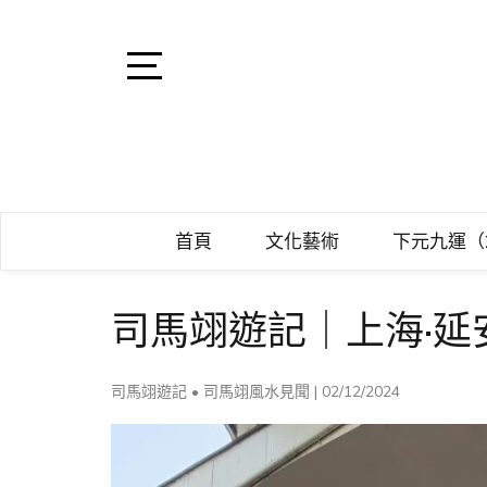
Skip
to
content
Open
Sidebar
司馬翊風水命
閩派堪輿學家司馬翊，
首頁
文化藝術
下元九運（2
司馬翊遊記｜上海·延
司馬翊遊記
•
司馬翊風水見聞
|
02/12/2024