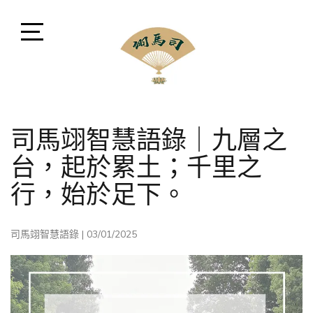
Skip
to
content
Open
Sidebar
司馬翊風水命理顧問
閩派堪輿學家司馬翊，融會貫通風水、命理、相法、命
司馬翊智慧語錄｜九層之
名、擇日、占卜等領域，擅長將晦澀難懂之中華古文化
以現代方式講解。
台，起於累土；千里之
行，始於足下。
司馬翊智慧語錄
|
03/01/2025