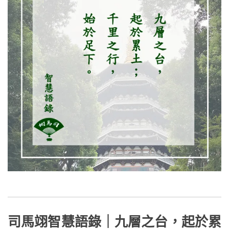
司馬翊智慧語錄｜九層之台，起於累