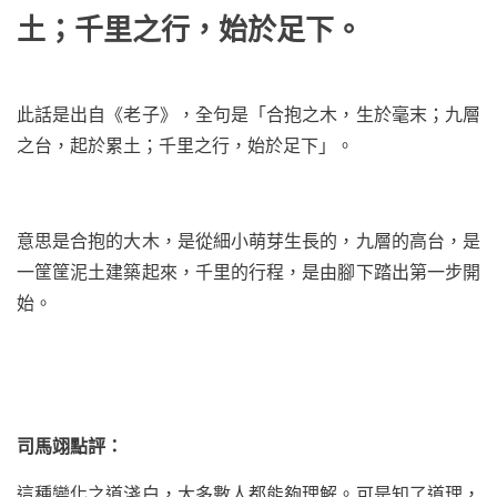
土；千里之行，始於足下。
此話是出自《老子》，全句是「合抱之木，生於毫末；九層
之台，起於累土；千里之行，始於足下」。
意思是合抱的大木，是從細小萌芽生長的，九層的高台，是
一筐筐泥土建築起來，千里的行程，是由腳下踏出第一步開
始。
司馬翊點評：
這種變化之道淺白，大多數人都能夠理解。可是知了道理，