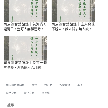
司馬翊智慧語錄｜黃河尚有
司馬翊智慧語錄｜誰人背後
澄清日，豈可人無得運時。
不說人，誰人背後無人說。
司馬翊智慧語錄｜良言一句
三冬暖，惡語傷人六月寒。
司馬翊智慧語錄
命運
執行力
智慧語錄
老子
自然之道
變化之道
道德經
搜尋